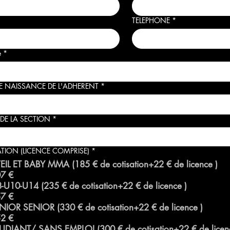
TELEPHONE
*
e
*
E NAISSANCE DE L'ADHERENT
*
DE LA SECTION
*
TION (LICENCE COMPRISE)
*
EVEIL ET BABY MMA (185 € de cotisation+22 € de licence )
7 €
U8-U10-U14 (235 € de cotisation+22 € de licence )
7 €
JUNIOR SENIOR (330 € de cotisation+22 € de licence )
2 €
ETUDIANT/ SANS EMPLOI (300 € de cotisation+22 € de li