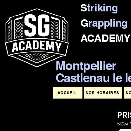
S
triking
G
rappling
ACADEMY
Montpellier
Castlenau le l
ACCUEIL
NOS HORAIRES
N
PRI
NOM