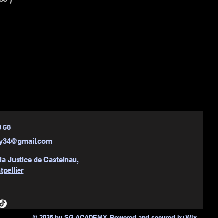
8 58
y34@gmail.com
 la Justice de Castelnau,
pellier
© 2035 by SG-ACADEMY. Powered and secured by
Wix