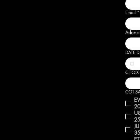
Email
*
Adress
DATE D
CHOIX 
COTISA
20
25
35