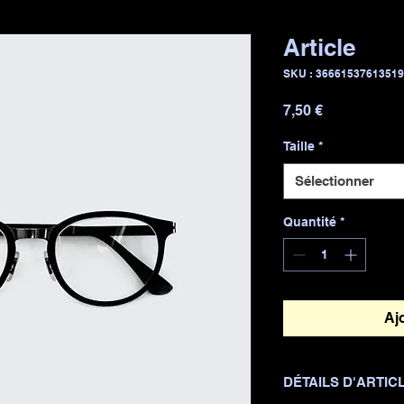
Article
SKU : 3666153761351
Prix
7,50 €
Taille
*
Sélectionner
Quantité
*
Aj
DÉTAILS D'ARTIC