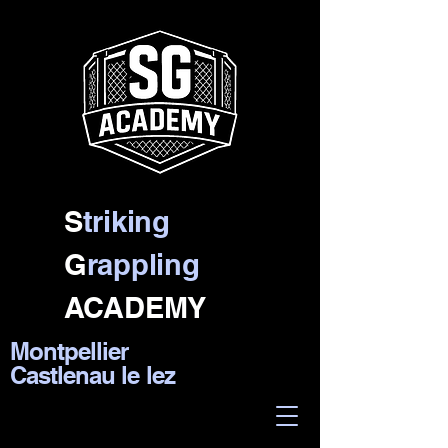
S
triking
G
rappling
ACADEMY
Montpellier
Castlenau le lez