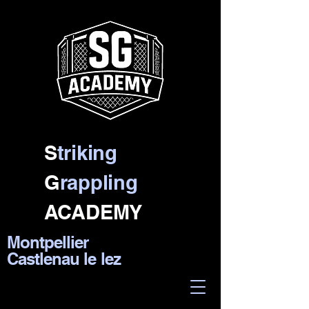
S
triking
G
rappling
ACADEMY
Montpellier
Castlenau le lez